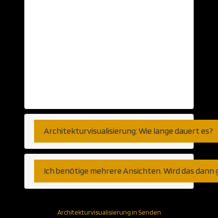
als Grundlage herhalten. Selbst auf Basis
von Telefongesprächen haben wir bereits
visualisiert. So genau, wie Sie es
wünschen. Fernen können wir den Export
aus jeder am Markt verfügbaren CAD
Anwendung verarbeiten. Gleich ob
Autocad, Revit oder weniger populäre
Programme bzw Plattformen.
Architekturvisualisierung: Wie lange dauert es?
Ich benötige mehrere Ansichten. Wird das dann 
Architekturvisualisierung in Senden