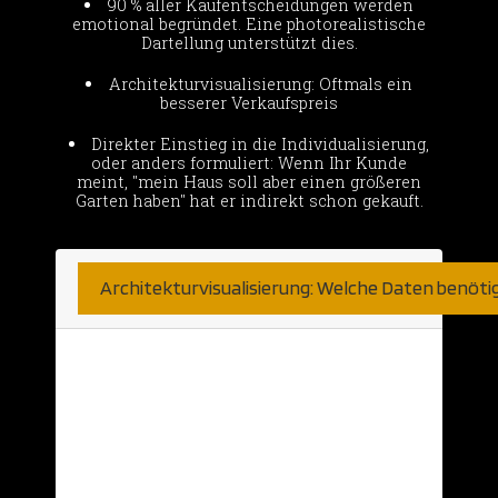
90 % aller Kaufentscheidungen werden
emotional begründet. Eine photorealistische
Dartellung unterstützt dies.
Architekturvisualisierung: Oftmals ein
besserer Verkaufspreis
Direkter Einstieg in die Individualisierung,
oder anders formuliert: Wenn Ihr Kunde
meint, "mein Haus soll aber einen größeren
Garten haben" hat er indirekt schon gekauft.
Architekturvisualisierung: Welche Daten benöti
Hier sind wir sehr unkompliziert.
Natürlich nehmen wir was wir bekommen
können. Haben Sie bereits detaillierte 2D
Daten aus einer CAD Anwendung? Diese
nehmen wir gerne… Aber auch schlichte
Ansichten auf Papier oder Skizzen können