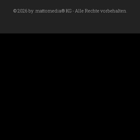
© 2026 by .mattomedia® KG - Alle Rechte vorbehalten.