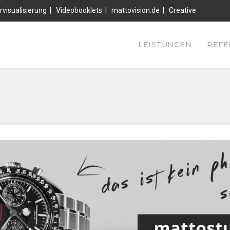
rvisualisierung
|
Videobooklets
|
mattovision.de
|
Creative
LEISTUNGEN
REFE