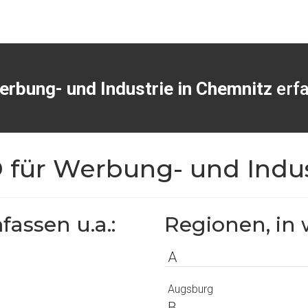
erbung- und Industrie in Chemnitz
erf
D für Werbung- und Indu
assen u.a.:
Regionen, in 
A
Augsburg
B