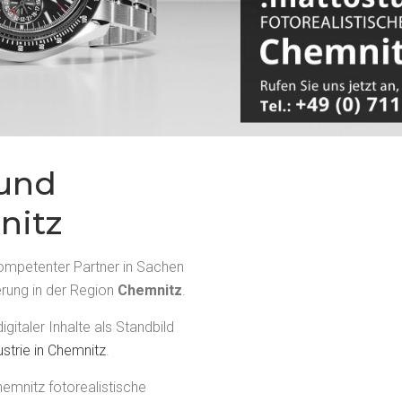
 und
nitz
kompetenter Partner in Sachen
erung in der Region
Chemnitz
.
igitaler Inhalte als Standbild
strie in Chemnitz
.
hemnitz fotorealistische