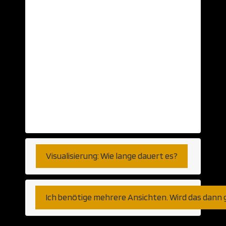
nehmen wir gerne… Aber auch schlichte
Ansichten auf Papier oder Skizzen können
als Grundlage herhalten. Selbst auf Basis
von Telefongesprächen haben wir bereits
visualisiert. So genau, wie Sie es
wünschen. Fernen können wir den Export
aus jeder am Markt verfügbaren CAD
Anwendung verarbeiten. Gleich ob
Autocad, Revit oder weniger populäre
Programme bzw Plattformen.
Visualisierung: Wie lange dauert es?
Ich benötige mehrere Ansichten. Wird das dann 