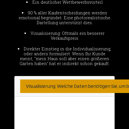
Ein deutlicher Wettbewerbsvorteil
90 % aller Kaufentscheidungen werden
emotional begründet. Eine photorealistische
Dartellung unterstützt dies.
Visualisierung: Oftmals ein besserer
Verkaufspreis
Direkter Einstieg in die Individualisierung,
oder anders formuliert: Wenn Ihr Kunde
meint, "mein Haus soll aber einen größeren
Garten haben" hat er indirekt schon gekauft.
Visualisierung: Welche Daten benötigen Sie, um
Hier sind wir sehr unkompliziert.
Natürlich nehmen wir was wir bekommen
können. Haben Sie bereits detaillierte 2D
Daten aus einer CAD Anwendung? Diese