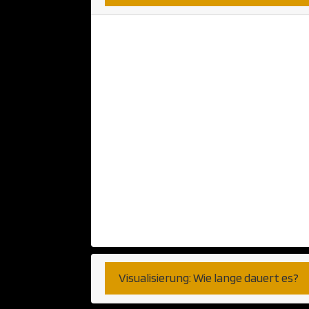
Hier sind wir sehr unkompli
bekommen können. Haben Sie 
Anwendung? Diese nehmen wi
Papier oder Skizzen können a
Telefongesprächen haben wir b
wünschen. Fernen können wi
CAD Anwendung verarbeiten. 
populäre Programme bzw Pla
Visualisierung: Wie lange dauert es?