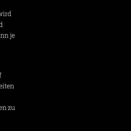
wird
d
nn je
f
eiten
en zu