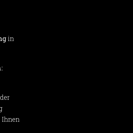
ng
in
:
 der
g
r Ihnen