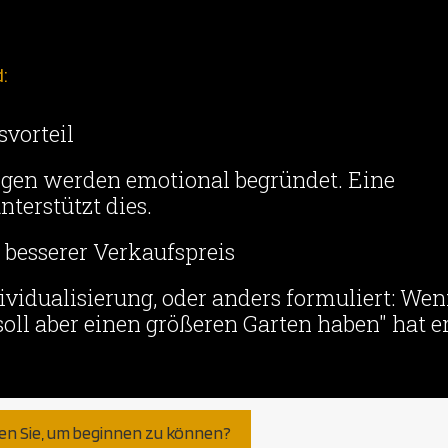
d:
vorteil
ngen werden emotional begründet. Eine
nterstützt dies.
n besserer Verkaufspreis
dividualisierung, oder anders formuliert: We
oll aber einen größeren Garten haben" hat e
gen Sie, um beginnen zu können?