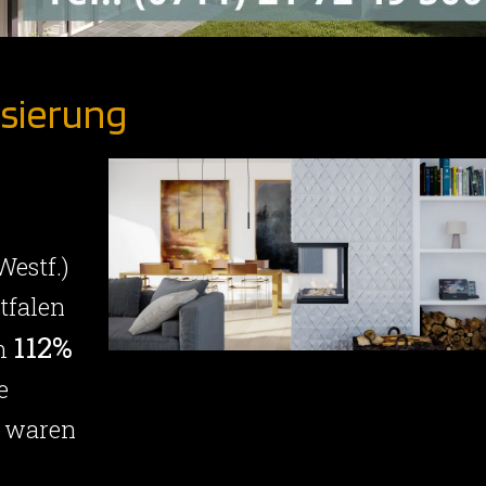
lisierung
Westf.)
tfalen
112%
um
e
0 waren