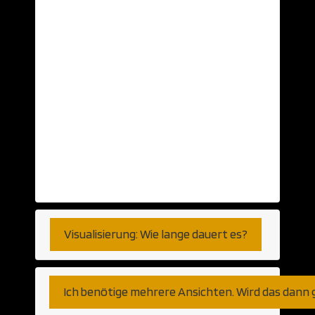
Daten aus einer CAD Anwendung? Diese
nehmen wir gerne… Aber auch schlichte
Ansichten auf Papier oder Skizzen können
als Grundlage herhalten. Selbst auf Basis
von Telefongesprächen haben wir bereits
visualisiert. So genau, wie Sie es
wünschen. Fernen können wir den Export
aus jeder am Markt verfügbaren CAD
Anwendung verarbeiten. Gleich ob
Autocad, Revit oder weniger populäre
Programme bzw Plattformen.
Visualisierung: Wie lange dauert es?
Ich benötige mehrere Ansichten. Wird das dann 