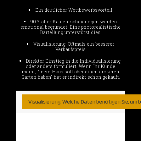
Ein deutlicher Wettbewerbsvorteil
90 % aller Kaufentscheidungen werden
emotional begründet. Eine photorealistische
Dartellung unterstützt dies.
Visualisierung: Oftmals ein besserer
Verkaufspreis
Direkter Einstieg in die Individualisierung,
oder anders formuliert: Wenn Ihr Kunde
meint, "mein Haus soll aber einen größeren
Garten haben" hat er indirekt schon gekauft.
Visualisierung: Welche Daten benötigen Sie, um
Hier sind wir sehr unkompliziert.
Natürlich nehmen wir was wir bekommen
können. Haben Sie bereits detaillierte 2D