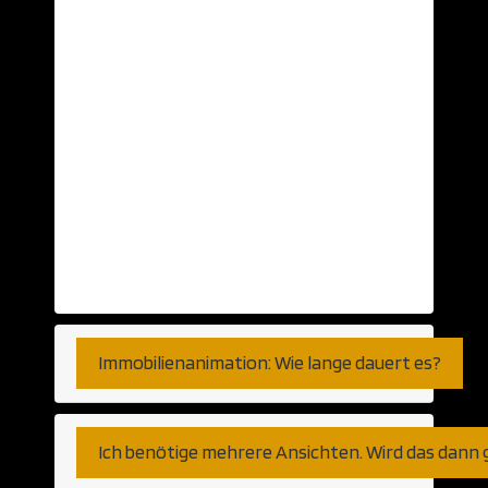
Daten aus einer CAD Anwendung? Diese
nehmen wir gerne… Aber auch schlichte
Ansichten auf Papier oder Skizzen können
als Grundlage herhalten. Selbst auf Basis
von Telefongesprächen haben wir bereits
visualisiert. So genau, wie Sie es
wünschen. Fernen können wir den Export
aus jeder am Markt verfügbaren CAD
Anwendung verarbeiten. Gleich ob
Autocad, Revit oder weniger populäre
Programme bzw Plattformen.
Immobilienanimation: Wie lange dauert es?
Ich benötige mehrere Ansichten. Wird das dann 