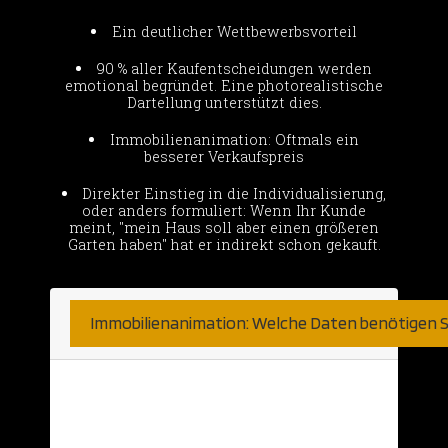
Ein deutlicher Wettbewerbsvorteil
90 % aller Kaufentscheidungen werden
emotional begründet. Eine photorealistische
Dartellung unterstützt dies.
Immobilienanimation: Oftmals ein
besserer Verkaufspreis
Direkter Einstieg in die Individualisierung,
oder anders formuliert: Wenn Ihr Kunde
meint, "mein Haus soll aber einen größeren
Garten haben" hat er indirekt schon gekauft.
Immobilienanimation: Welche Daten benötigen S
Hier sind wir sehr unkompliziert.
Natürlich nehmen wir was wir bekommen
können. Haben Sie bereits detaillierte 2D