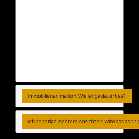
nehmen wir gerne… Aber auch schlichte
Ansichten auf Papier oder Skizzen können
als Grundlage herhalten. Selbst auf Basis
von Telefongesprächen haben wir bereits
visualisiert. So genau, wie Sie es
wünschen. Fernen können wir den Export
aus jeder am Markt verfügbaren CAD
Anwendung verarbeiten. Gleich ob
Autocad, Revit oder weniger populäre
Programme bzw Plattformen.
Immobilienanimation: Wie lange dauert es?
Ich benötige mehrere Ansichten. Wird das dann 