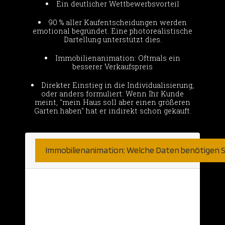
Ein deutlicher Wettbewerbsvorteil
90 % aller Kaufentscheidungen werden
emotional begründet. Eine photorealistische
Dartellung unterstützt dies.
Immobilienanimation: Oftmals ein
besserer Verkaufspreis
Direkter Einstieg in die Individualisierung,
oder anders formuliert: Wenn Ihr Kunde
meint, "mein Haus soll aber einen größeren
Garten haben" hat er indirekt schon gekauft.
Immobilienanimation: Welche Daten benötigen S
Hier sind wir sehr unkompliziert.
Natürlich nehmen wir was wir bekommen
können. Haben Sie bereits detaillierte 2D
Daten aus einer CAD Anwendung? Diese