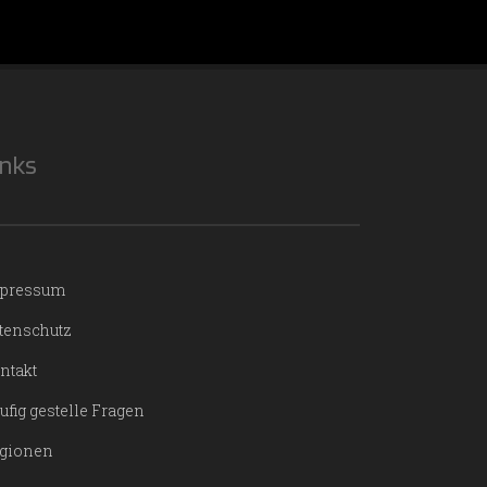
inks
pressum
tenschutz
ntakt
ufig gestelle Fragen
gionen