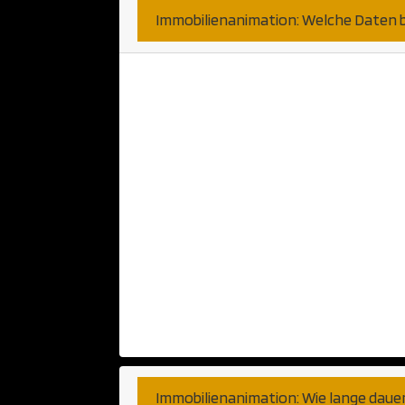
Immobilienanimation: Welche Daten 
Hier sind wir sehr unkompli
bekommen können. Haben Sie 
Anwendung? Diese nehmen wi
Papier oder Skizzen können a
Telefongesprächen haben wir b
wünschen. Fernen können wi
CAD Anwendung verarbeiten. 
populäre Programme bzw Pla
Immobilienanimation: Wie lange daue