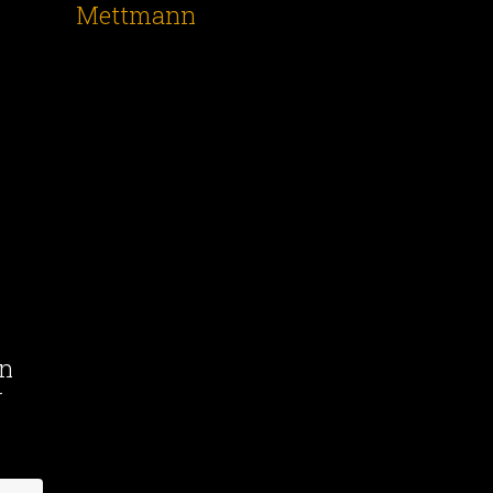
Mettmann
nn
r