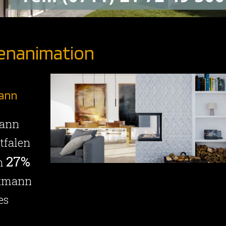
enanimation
mann
mann
tfalen
27%
um
ttmann
es