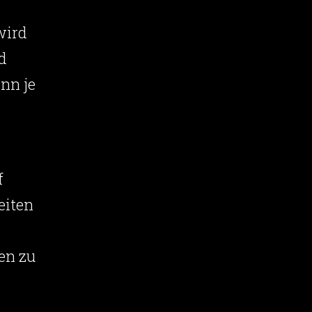
wird
d
nn je
f
eiten
en zu