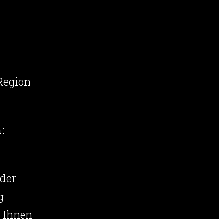
Region
:
 der
g
r Ihnen