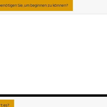
benötigen Sie, um beginnen zu können?
ziert. Natürlich nehmen wir was wir
bereits detaillierte 2D Daten aus einer CAD
r gerne… Aber auch schlichte Ansichten a
ls Grundlage herhalten. Selbst auf Basis von
ereits visualisiert. So genau, wie Sie es
r den Export aus jeder am Markt verfügbar
Gleich ob Autocad, Revit oder weniger
ttformen.
rt es?