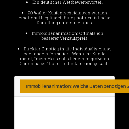
Ein deutlicher Wettbewerbsvorteil
90 % aller Kaufentscheidungen werden
emotional begründet. Eine photorealistische
Dartellung unterstützt dies.
Immobilienanimation: Oftmals ein
besserer Verkaufspreis
Direkter Einstieg in die Individualisierung,
oder anders formuliert: Wenn Ihr Kunde
meint, "mein Haus soll aber einen größeren
Garten haben" hat er indirekt schon gekauft.
Immobilienanimation: Welche Daten benötigen S
Hier sind wir sehr unkompliziert.
Natürlich nehmen wir was wir bekommen
können. Haben Sie bereits detaillierte 2D
Daten aus einer CAD Anwendung? Diese