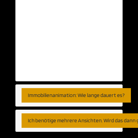
nehmen wir gerne… Aber auch schlichte
Ansichten auf Papier oder Skizzen können
als Grundlage herhalten. Selbst auf Basis
von Telefongesprächen haben wir bereits
visualisiert. So genau, wie Sie es
wünschen. Fernen können wir den Export
aus jeder am Markt verfügbaren CAD
Anwendung verarbeiten. Gleich ob
Autocad, Revit oder weniger populäre
Programme bzw Plattformen.
Immobilienanimation: Wie lange dauert es?
Ich benötige mehrere Ansichten. Wird das dann 