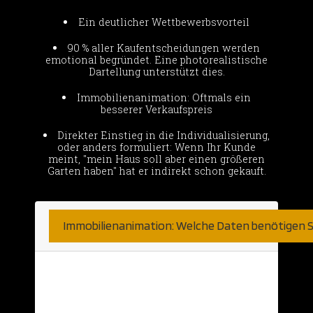
Ein deutlicher Wettbewerbsvorteil
90 % aller Kaufentscheidungen werden
emotional begründet. Eine photorealistische
Dartellung unterstützt dies.
Immobilienanimation: Oftmals ein
besserer Verkaufspreis
Direkter Einstieg in die Individualisierung,
oder anders formuliert: Wenn Ihr Kunde
meint, "mein Haus soll aber einen größeren
Garten haben" hat er indirekt schon gekauft.
Immobilienanimation: Welche Daten benötigen S
Hier sind wir sehr unkompliziert.
Natürlich nehmen wir was wir bekommen
können. Haben Sie bereits detaillierte 2D