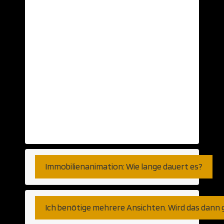
Daten aus einer CAD Anwendung? Diese
nehmen wir gerne… Aber auch schlichte
Ansichten auf Papier oder Skizzen können
als Grundlage herhalten. Selbst auf Basis
von Telefongesprächen haben wir bereits
visualisiert. So genau, wie Sie es
wünschen. Fernen können wir den Export
aus jeder am Markt verfügbaren CAD
Anwendung verarbeiten. Gleich ob
Autocad, Revit oder weniger populäre
Programme bzw Plattformen.
Immobilienanimation: Wie lange dauert es?
Ich benötige mehrere Ansichten. Wird das dann 