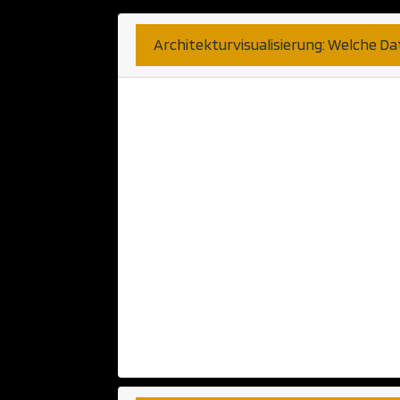
Architekturvisualisierung: Welche D
Hier sind wir sehr unkompli
bekommen können. Haben Sie 
Anwendung? Diese nehmen wi
Papier oder Skizzen können a
Telefongesprächen haben wir b
wünschen. Fernen können wi
CAD Anwendung verarbeiten. 
populäre Programme bzw Pla