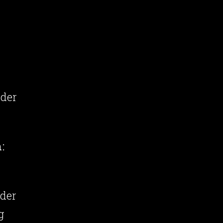
 der
:
 der
g