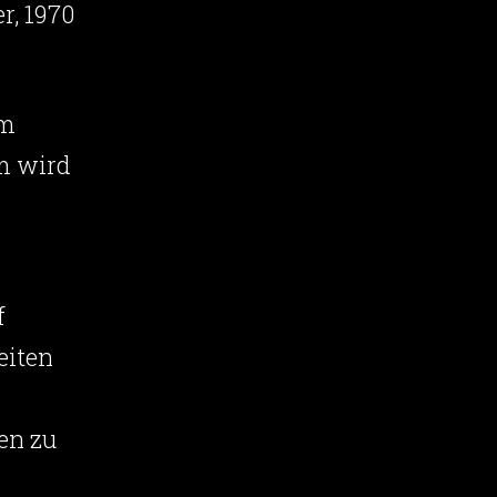
r, 1970
um
m wird
f
eiten
en zu