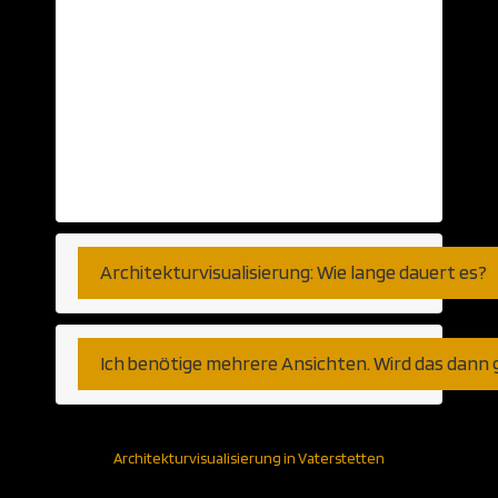
von Telefongesprächen haben wir bereits
visualisiert. So genau, wie Sie es
wünschen. Fernen können wir den Export
aus jeder am Markt verfügbaren CAD
Anwendung verarbeiten. Gleich ob
Autocad, Revit oder weniger populäre
Programme bzw Plattformen.
Architekturvisualisierung: Wie lange dauert es?
Ich benötige mehrere Ansichten. Wird das dann 
Architekturvisualisierung in Vaterstetten