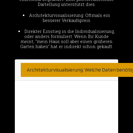
Dartellung unterstützt dies.
Architekturvisualisierung: Oftmals ein
besserer Verkaufspreis
Direkter Einstieg in die Individualisierung,
oder anders formuliert: Wenn Ihr Kunde
meint, "mein Haus soll aber einen größeren
Garten haben" hat er indirekt schon gekauft.
Architekturvisualisierung: Welche Daten benöti
Hier sind wir sehr unkompliziert.
Natürlich nehmen wir was wir bekommen
können. Haben Sie bereits detaillierte 2D
Daten aus einer CAD Anwendung? Diese
nehmen wir gerne… Aber auch schlichte
Ansichten auf Papier oder Skizzen können
als Grundlage herhalten. Selbst auf Basis