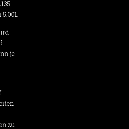
.135
 5.001.
ird
d
nn je
f
eiten
en zu