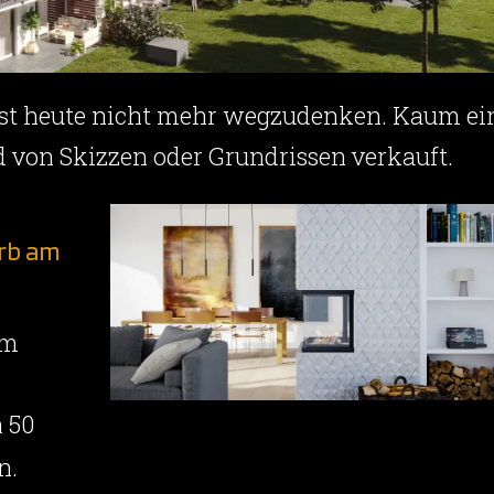
 ist heute nicht mehr wegzudenken. Kaum ei
 von Skizzen oder Grundrissen verkauft.
orb am
am
 50
n.