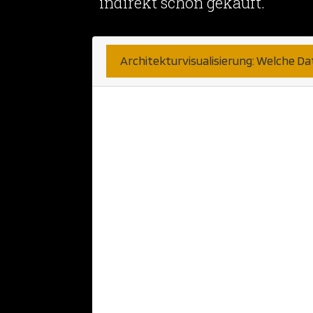
indirekt schon gekauft.
Architekturvisualisierung: Welche D
Hier sind wir sehr unkompli
bekommen können. Haben Sie 
Anwendung? Diese nehmen wi
Papier oder Skizzen können a
Telefongesprächen haben wir b
wünschen. Fernen können wi
CAD Anwendung verarbeiten. 
populäre Programme bzw Pla