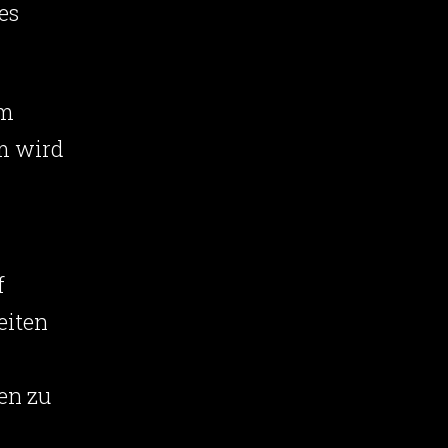
es
um
m wird
f
eiten
en zu