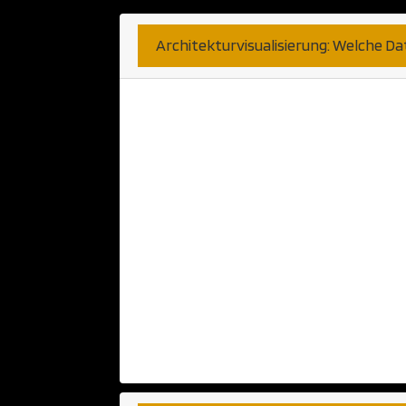
Architekturvisualisierung: Welche D
Hier sind wir sehr unkompli
bekommen können. Haben Sie 
Anwendung? Diese nehmen wi
Papier oder Skizzen können a
Telefongesprächen haben wir b
wünschen. Fernen können wi
CAD Anwendung verarbeiten. 
populäre Programme bzw Pla