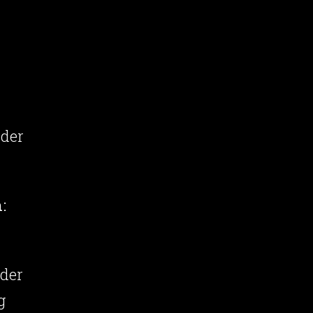
 der
:
 der
g