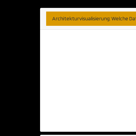
Architekturvisualisierung: Welche D
Hier sind wir sehr unkompli
bekommen können. Haben Sie 
Anwendung? Diese nehmen wi
Papier oder Skizzen können a
Telefongesprächen haben wir b
wünschen. Fernen können wi
CAD Anwendung verarbeiten. 
populäre Programme bzw Pla