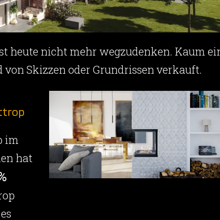
 ist heute nicht mehr wegzudenken. Kaum ei
 von Skizzen oder Grundrissen verkauft.
ttrop
p im
en hat
1%
rop
 es