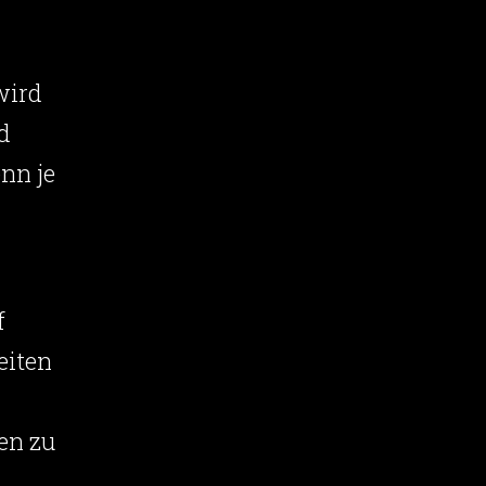
wird
d
nn je
f
eiten
en zu