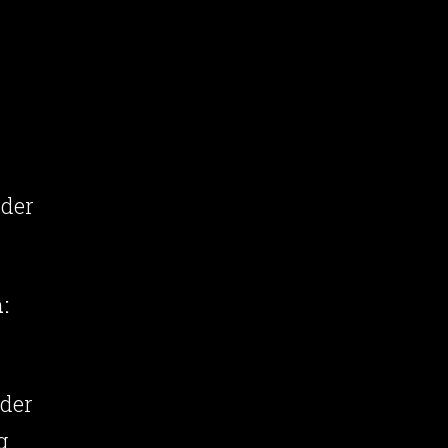
 der
:
 der
g