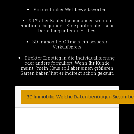
Ein deutlicher Wettbewerbsvorteil
90 % aller Kaufentscheidungen werden
emotional begründet. Eine photorealistische
Dartellung unterstützt dies.
3D Immobilie: Oftmals ein besserer
Verkaufspreis
Direkter Einstieg in die Individualisierung,
oder anders formuliert: Wenn Ihr Kunde
meint, "mein Haus soll aber einen größeren
Garten haben" hat er indirekt schon gekauft.
3D Immobilie: Welche Daten benötigen Sie, um b
Hier sind wir sehr unkompliziert.
Natürlich nehmen wir was wir bekommen
können. Haben Sie bereits detaillierte 2D