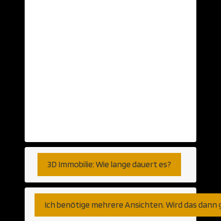
Daten aus einer CAD Anwendung? Diese
nehmen wir gerne… Aber auch schlichte
Ansichten auf Papier oder Skizzen können
als Grundlage herhalten. Selbst auf Basis
von Telefongesprächen haben wir bereits
visualisiert. So genau, wie Sie es
wünschen. Fernen können wir den Export
aus jeder am Markt verfügbaren CAD
Anwendung verarbeiten. Gleich ob
Autocad, Revit oder weniger populäre
Programme bzw Plattformen.
3D Immobilie: Wie lange dauert es?
Ich benötige mehrere Ansichten. Wird das dann 