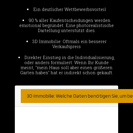
Ein deutlicher Wettbewerbsvorteil
90 % aller Kaufentscheidungen werden
emotional begründet. Eine photorealistische
Dartellung unterstützt dies.
3D Immobilie: Oftmals ein besserer
Verkaufspreis
Direkter Einstieg in die Individualisierung,
oder anders formuliert: Wenn Ihr Kunde
meint, "mein Haus soll aber einen größeren
Garten haben" hat er indirekt schon gekauft.
3D Immobilie: Welche Daten benötigen Sie, um b
Hier sind wir sehr unkompliziert.
Natürlich nehmen wir was wir bekommen
können. Haben Sie bereits detaillierte 2D