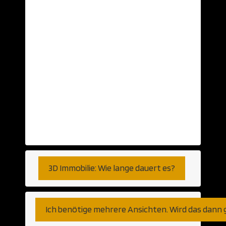
Daten aus einer CAD Anwendung? Diese
nehmen wir gerne… Aber auch schlichte
Ansichten auf Papier oder Skizzen können
als Grundlage herhalten. Selbst auf Basis
von Telefongesprächen haben wir bereits
visualisiert. So genau, wie Sie es
wünschen. Fernen können wir den Export
aus jeder am Markt verfügbaren CAD
Anwendung verarbeiten. Gleich ob
Autocad, Revit oder weniger populäre
Programme bzw Plattformen.
3D Immobilie: Wie lange dauert es?
Ich benötige mehrere Ansichten. Wird das dann 